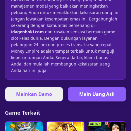
manajemen modal yang baik akan meningkatkan
peluang Anda untuk menaklukkan kekaisaran uang ini.
Jangan lewatkan kesempatan emas ini. Bergabunglah
sekarang dengan komunitas pemenang di
idagenhoki.com
dan rasakan sensasi bermain game
slot kelas dunia. Dengan dukungan layanan
pelanggan 24 jam dan proses transaksi yang cepat,
Money Empire adalah tempat terbaik untuk menguji
keberuntungan Anda. Segera daftar, klaim bonus
Anda, dan mulailah membangun kekaisaran uang
Anda hari ini juga!
Mainkan Demo
Main Uang Asli
Game Terkait