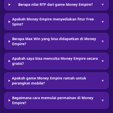
Berapa nilai RTP dari game Money Empire?
▼
Apakah Money Empire menyediakan fitur Free
▼
Spins?
Berapa Max Win yang bisa didapatkan di Money
▼
Empire?
Apakah saya bisa mencoba Money Empire secara
▼
gratis?
Apakah game Money Empire ramah untuk
▼
perangkat mobile?
Bagaimana cara memulai permainan di Money
▼
Empire?