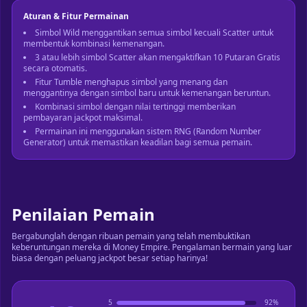
Aturan & Fitur Permainan
Simbol Wild menggantikan semua simbol kecuali Scatter untuk
membentuk kombinasi kemenangan.
3 atau lebih simbol Scatter akan mengaktifkan 10 Putaran Gratis
secara otomatis.
Fitur Tumble menghapus simbol yang menang dan
menggantinya dengan simbol baru untuk kemenangan beruntun.
Kombinasi simbol dengan nilai tertinggi memberikan
pembayaran jackpot maksimal.
Permainan ini menggunakan sistem RNG (Random Number
Generator) untuk memastikan keadilan bagi semua pemain.
Penilaian Pemain
Bergabunglah dengan ribuan pemain yang telah membuktikan
keberuntungan mereka di Money Empire. Pengalaman bermain yang luar
biasa dengan peluang jackpot besar setiap harinya!
5
92%