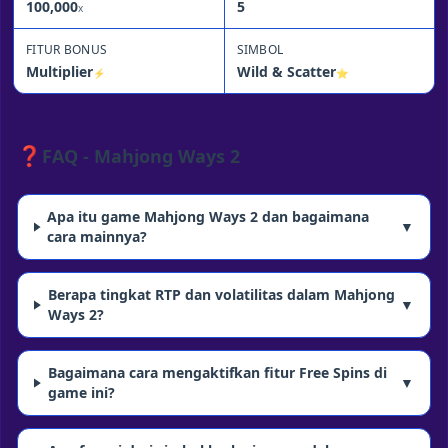
100,000
5
x
FITUR BONUS
SIMBOL
Multiplier
Wild & Scatter
⚡
⭐
❓
FAQ - Mahjong Ways 2
Apa itu game Mahjong Ways 2 dan bagaimana
▼
cara mainnya?
Berapa tingkat RTP dan volatilitas dalam Mahjong
▼
Ways 2?
Bagaimana cara mengaktifkan fitur Free Spins di
▼
game ini?