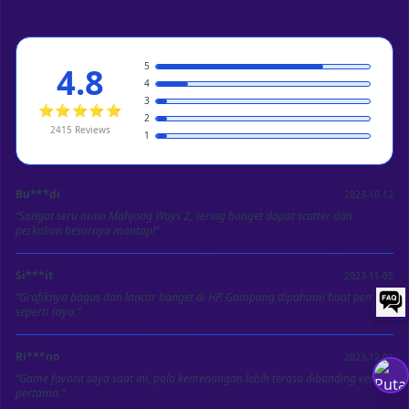
5
4.8
4
3
⭐⭐⭐⭐⭐
2
2415 Reviews
1
Bu***di
2023-10-12
“Sangat seru main Mahjong Ways 2, sering banget dapat scatter dan
perkalian besarnya mantap!”
Si***it
2023-11-05
“Grafiknya bagus dan lancar banget di HP. Gampang dipahami buat pemula
seperti saya.”
Ri***no
2023-12-01
“Game favorit saya saat ini, pola kemenangan lebih terasa dibanding versi
pertama.”