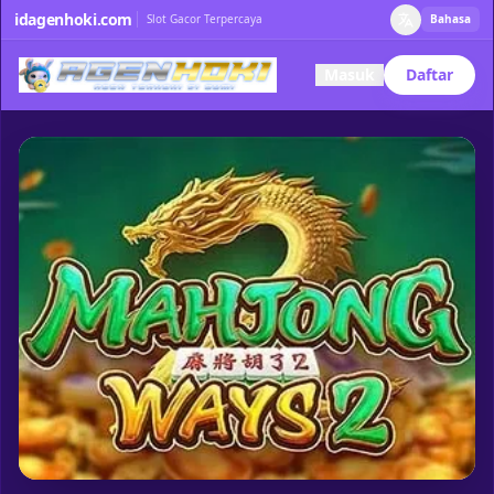
idagenhoki.com
Slot Gacor Terpercaya
Bahasa
Masuk
Daftar