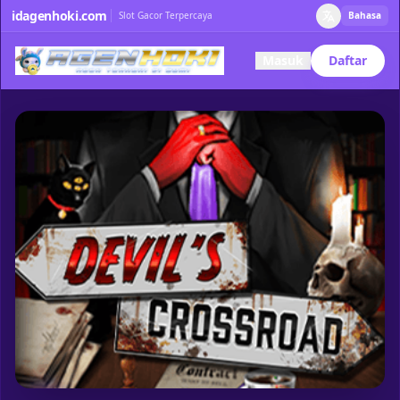
idagenhoki.com
Slot Gacor Terpercaya
Bahasa
Masuk
Daftar