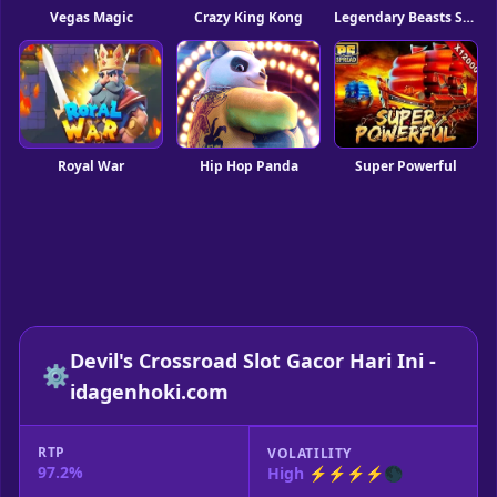
Vegas Magic
Crazy King Kong
Legendary Beasts Saga
Royal War
Hip Hop Panda
Super Powerful
Devil's Crossroad Slot Gacor Hari Ini -
⚙️
idagenhoki.com
RTP
VOLATILITY
97.2%
High ⚡⚡⚡⚡🌑