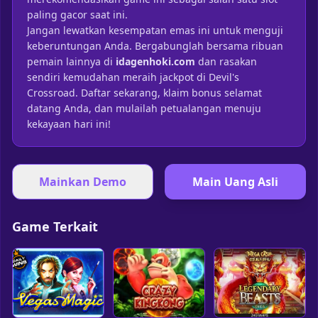
paling gacor saat ini.
Jangan lewatkan kesempatan emas ini untuk menguji
keberuntungan Anda. Bergabunglah bersama ribuan
pemain lainnya di
idagenhoki.com
dan rasakan
sendiri kemudahan meraih jackpot di Devil's
Crossroad. Daftar sekarang, klaim bonus selamat
datang Anda, dan mulailah petualangan menuju
kekayaan hari ini!
Mainkan Demo
Main Uang Asli
Game Terkait