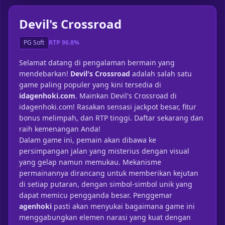
▶
Devil's Crossroad
PG Soft
RTP 96.8%
Selamat datang di pengalaman bermain yang
mendebarkan!
Devil's Crossroad
adalah salah satu
game paling populer yang kini tersedia di
idagenhoki.com
. Mainkan Devil's Crossroad di
idagenhoki.com! Rasakan sensasi jackpot besar, fitur
bonus melimpah, dan RTP tinggi. Daftar sekarang dan
raih kemenangan Anda!
Dalam game ini, pemain akan dibawa ke
persimpangan jalan yang misterius dengan visual
yang gelap namun memukau. Mekanisme
permainannya dirancang untuk memberikan kejutan
di setiap putaran, dengan simbol-simbol unik yang
dapat memicu pengganda besar. Penggemar
agenhoki
pasti akan menyukai bagaimana game ini
menggabungkan elemen narasi yang kuat dengan