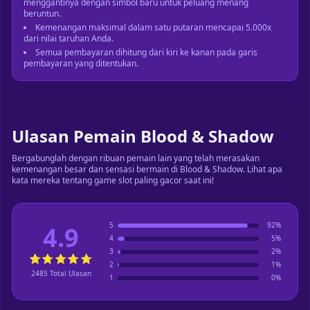
menggantinya dengan simbol baru untuk peluang menang
beruntun.
Kemenangan maksimal dalam satu putaran mencapai 5.000x
dari nilai taruhan Anda.
Semua pembayaran dihitung dari kiri ke kanan pada garis
pembayaran yang ditentukan.
Ulasan Pemain Blood & Shadow
Bergabunglah dengan ribuan pemain lain yang telah merasakan
kemenangan besar dan sensasi bermain di Blood & Shadow. Lihat apa
kata mereka tentang game slot paling gacor saat ini!
5
92%
4.9
4
5%
3
2%
⭐⭐⭐⭐⭐
2
1%
2485 Total Ulasan
1
0%