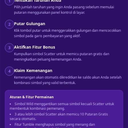
Tentukan Taruhan Anda
1
Pilih jumlah taruhan yang ingin Anda pasang sebelum memulai
putaran menggunakan panel kontrol di layar.
Putar Gulungan
2
Klik tombol putar untuk menggerakkan gulungan dan mencocokkan
simbol pada garis pembayaran yang aktif.
Aktifkan Fitur Bonus
3
Kumpulkan simbol Scatter untuk memicu putaran gratis dan
meningkatkan peluang kemenangan Anda.
Klaim Kemenangan
4
Kemenangan akan otomatis dikreditkan ke saldo akun Anda setelah
kombinasi simbol yang valid terbentuk.
Aturan & Fitur Permainan
Simbol Wild menggantikan semua simbol kecuali Scatter untuk
membentuk kombinasi pemenang.
3 atau lebih simbol Scatter akan memicu 10 Putaran Gratis
secara otomatis.
Fitur Tumble menghapus simbol yang menang dan