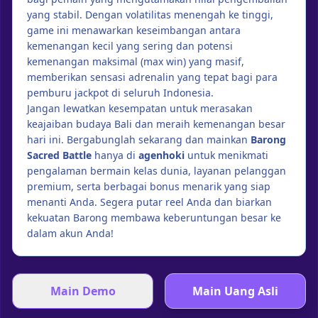
yang stabil. Dengan volatilitas menengah ke tinggi,
game ini menawarkan keseimbangan antara
kemenangan kecil yang sering dan potensi
kemenangan maksimal (max win) yang masif,
memberikan sensasi adrenalin yang tepat bagi para
pemburu jackpot di seluruh Indonesia.
Jangan lewatkan kesempatan untuk merasakan
keajaiban budaya Bali dan meraih kemenangan besar
hari ini. Bergabunglah sekarang dan mainkan
Barong
Sacred Battle
hanya di
agenhoki
untuk menikmati
pengalaman bermain kelas dunia, layanan pelanggan
premium, serta berbagai bonus menarik yang siap
menanti Anda. Segera putar reel Anda dan biarkan
kekuatan Barong membawa keberuntungan besar ke
dalam akun Anda!
Main Demo
Main Uang Asli