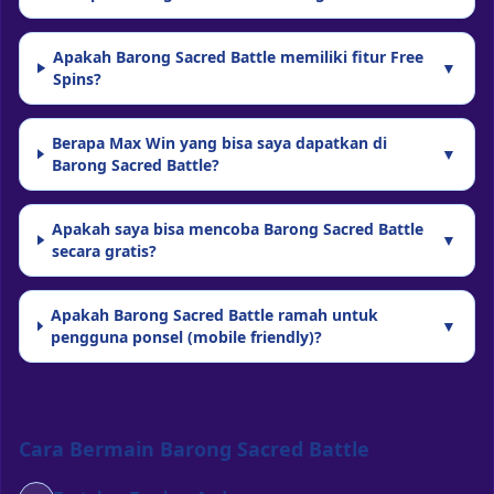
Apakah Barong Sacred Battle memiliki fitur Free
▼
Spins?
Berapa Max Win yang bisa saya dapatkan di
▼
Barong Sacred Battle?
Apakah saya bisa mencoba Barong Sacred Battle
▼
secara gratis?
Apakah Barong Sacred Battle ramah untuk
▼
pengguna ponsel (mobile friendly)?
Cara Bermain Barong Sacred Battle