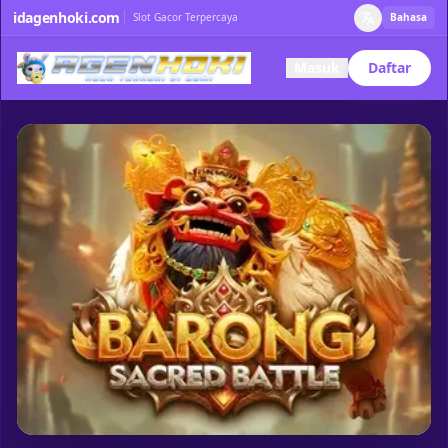
idagenhoki.com
Slot Gacor Terpercaya
Bahasa
Masuk
Daftar