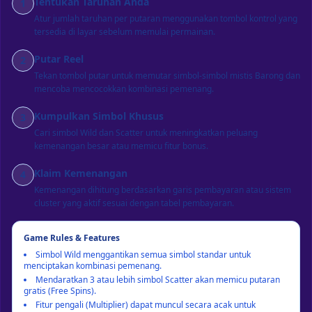
Tentukan Taruhan Anda
1
Atur jumlah taruhan per putaran menggunakan tombol kontrol yang
tersedia di layar sebelum memulai permainan.
Putar Reel
2
Tekan tombol putar untuk memutar simbol-simbol mistis Barong dan
mencoba mencocokkan kombinasi pemenang.
Kumpulkan Simbol Khusus
3
Cari simbol Wild dan Scatter untuk meningkatkan peluang
kemenangan besar atau memicu fitur bonus.
Klaim Kemenangan
4
Kemenangan dihitung berdasarkan garis pembayaran atau sistem
cluster yang aktif sesuai dengan tabel pembayaran.
Game Rules & Features
Simbol Wild menggantikan semua simbol standar untuk
menciptakan kombinasi pemenang.
Mendaratkan 3 atau lebih simbol Scatter akan memicu putaran
gratis (Free Spins).
Fitur pengali (Multiplier) dapat muncul secara acak untuk