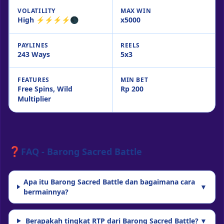
VOLATILITY
MAX WIN
High ⚡⚡⚡⚡🌑
x5000
PAYLINES
REELS
243 Ways
5x3
FEATURES
MIN BET
Free Spins, Wild
Rp 200
Multiplier
❓
FAQ - Barong Sacred Battle
Apa itu Barong Sacred Battle dan bagaimana cara
▼
bermainnya?
Berapakah tingkat RTP dari Barong Sacred Battle?
▼