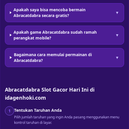
Apakah saya bisa mencoba bermain
▼
Abracatdabra secara gratis?
Apakah game Abracatdabra sudah ramah
▼
perangkat mobile?
Bagaimana cara memulai permainan di
▼
Abracatdabra?
Abracatdabra Slot Gacor Hari Ini di
idagenhoki.com
Tentukan Taruhan Anda
1
Pilih jumlah taruhan yang ingin Anda pasang menggunakan menu
kontrol taruhan di layar.