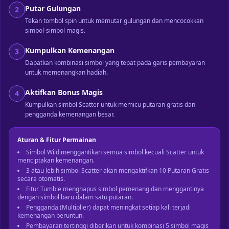
Putar Gulungan
2
Tekan tombol spin untuk memutar gulungan dan mencocokkan
simbol-simbol magis.
Kumpulkan Kemenangan
3
Dapatkan kombinasi simbol yang tepat pada garis pembayaran
untuk memenangkan hadiah.
Aktifkan Bonus Magis
4
Kumpulkan simbol Scatter untuk memicu putaran gratis dan
pengganda kemenangan besar.
Aturan & Fitur Permainan
Simbol Wild menggantikan semua simbol kecuali Scatter untuk
menciptakan kemenangan.
3 atau lebih simbol Scatter akan mengaktifkan 10 Putaran Gratis
secara otomatis.
Fitur Tumble menghapus simbol pemenang dan menggantinya
dengan simbol baru dalam satu putaran.
Pengganda (Multiplier) dapat meningkat setiap kali terjadi
kemenangan beruntun.
Pembayaran tertinggi diberikan untuk kombinasi 5 simbol magis