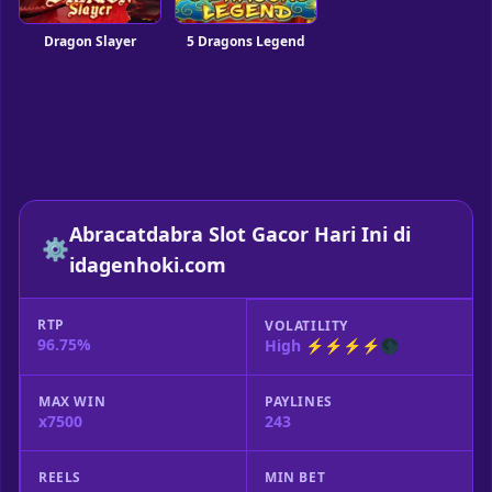
Dragon Slayer
5 Dragons Legend
Abracatdabra Slot Gacor Hari Ini di
⚙️
idagenhoki.com
RTP
VOLATILITY
96.75%
High ⚡⚡⚡⚡🌑
MAX WIN
PAYLINES
x7500
243
REELS
MIN BET